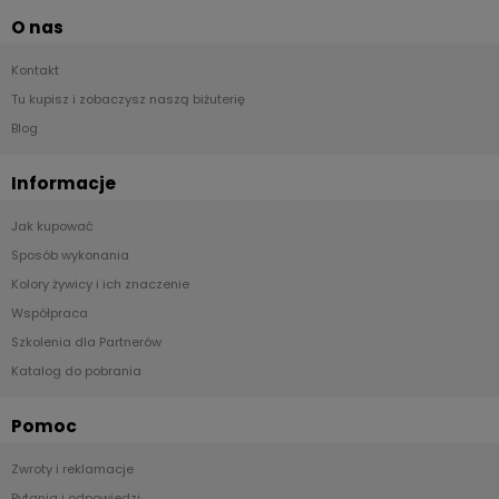
O nas
Kontakt
Tu kupisz i zobaczysz naszą biżuterię
Blog
Informacje
Jak kupować
Sposób wykonania
Kolory żywicy i ich znaczenie
Współpraca
Szkolenia dla Partnerów
Katalog do pobrania
Pomoc
Zwroty i reklamacje
Pytania i odpowiedzi