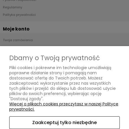
Regulaminy
Polityka prywatności
Moje konto
Twoje zamówienia
Ustawienia konta
Przechowalnia
Dbamy o Twoją prywatność
Pliki cookies i pokrewne im technologie umożliwiają
Płatności i dostawa
poprawne działanie strony i pomagają nam
dostosować ofertę do Twoich potrzeb. Możesz
Formy płatności
zaakceptować wykorzystanie przez nas wszystkich
tych plików i przejść do sklepu lub dostosować użycie
Czas i koszty dostawy
plików do swoich preferencji, wybierając opcję
Czas realizacji zamówienia
"Dostosuj zgody".
Więcej o plikach cookies przeczytasz w naszej Polityce
prywatności.
Zaakceptuj tylko niezbędne