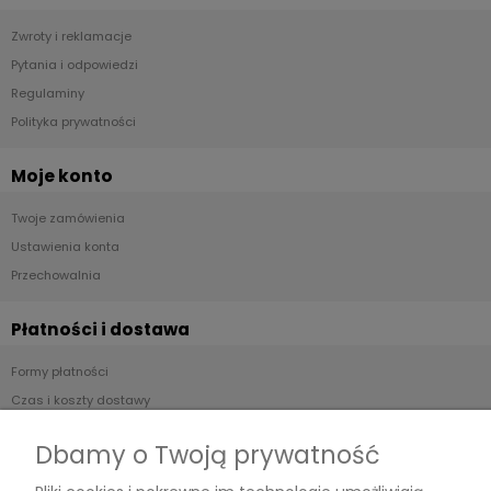
Zwroty i reklamacje
Pytania i odpowiedzi
Regulaminy
Polityka prywatności
Moje konto
Twoje zamówienia
Ustawienia konta
Przechowalnia
Płatności i dostawa
Formy płatności
Czas i koszty dostawy
Czas realizacji zamówienia
Dbamy o Twoją prywatność