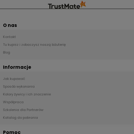
zdania . Ich życzliwość , troska , empatia
to Himalaje ludzkiej dobroci . Wokół takich
ludzi chcę żyć , bo to daje mi przekonanie
jak piękny jest ten świat .
O nas
Kontakt
Tu kupisz i zobaczysz naszą biżuterię
Blog
Informacje
Jak kupować
Sposób wykonania
Kolory żywicy i ich znaczenie
Współpraca
Szkolenia dla Partnerów
Katalog do pobrania
Pomoc