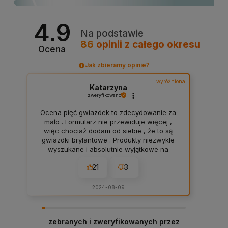
4.9
Na podstawie
86
opinii
z całego okresu
Ocena
Jak zbieramy opinie?
wyróżniona
Katarzyna
zweryfikowano
Ocena pięć gwiazdek to zdecydowanie za
mało . Formularz nie przewiduje więcej ,
więc chociaż dodam od siebie , że to są
gwiazdki brylantowe . Produkty niezwykle
wyszukane i absolutnie wyjątkowe na
rynku . Jakość wykonania na najwyższym
21
3
poziomie , z dbałością o detale . To małe
rzeczy o niezwykłym , emocjonalnym
znaczeniu . I kwestia najważniejsza -
2024-08-09
obsługa klienta . Ci ludzie mają kontakt z
drugim człowiekiem w bardzo trudnym ,
traumatycznym dla niego momencie ,
zebranych i zweryfikowanych przez
gdzie często łzy nie pozwalają dokończyć