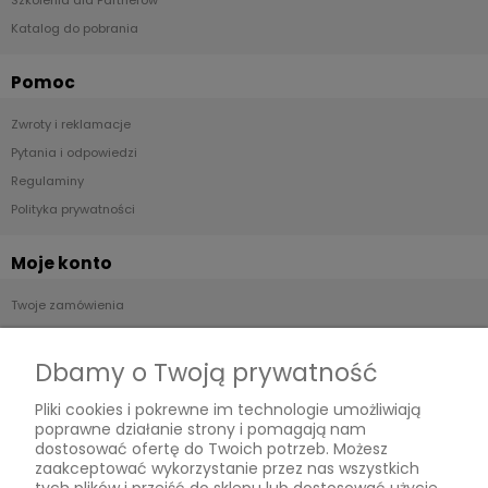
Szkolenia dla Partnerów
Katalog do pobrania
Pomoc
Zwroty i reklamacje
Pytania i odpowiedzi
Regulaminy
Polityka prywatności
Moje konto
Twoje zamówienia
Ustawienia konta
Przechowalnia
Dbamy o Twoją prywatność
Pliki cookies i pokrewne im technologie umożliwiają
Płatności i dostawa
poprawne działanie strony i pomagają nam
dostosować ofertę do Twoich potrzeb. Możesz
Formy płatności
zaakceptować wykorzystanie przez nas wszystkich
Czas i koszty dostawy